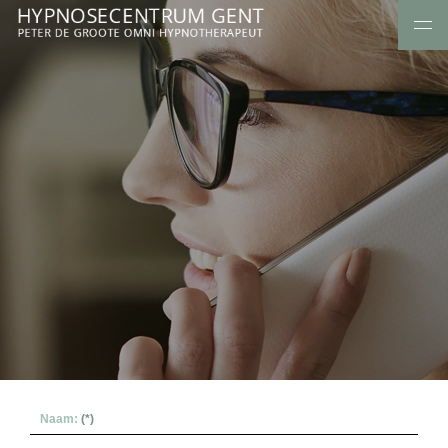
Naam:
(*)