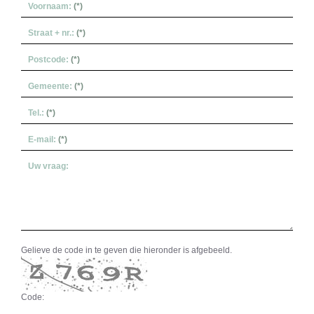
Voornaam:
(*)
Straat + nr.:
(*)
Postcode:
(*)
Gemeente:
(*)
Tel.:
(*)
E-mail:
(*)
Uw vraag:
Gelieve de code in te geven die hieronder is afgebeeld.
Code: